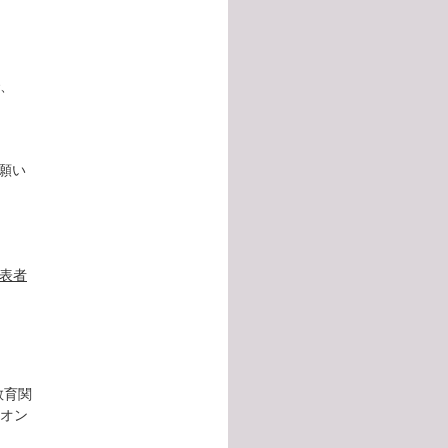
、
願い
発表者
教育関
オン