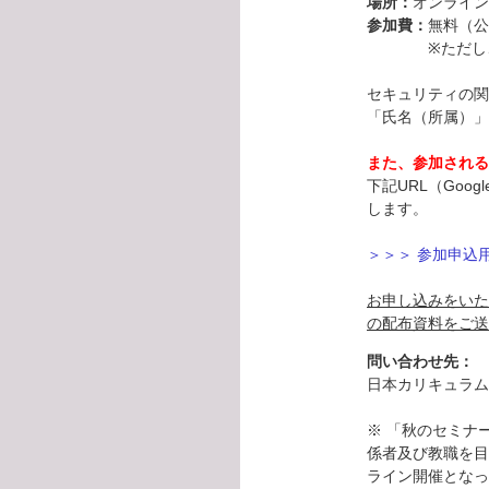
場所：
オンライン
参加費：
無料（公
※ただし、録
セキュリティの関
「氏名（所属）」
また、参加される
下記URL（Goo
します。
＞＞＞ 参加申込用
お申し込みをいた
の配布資料をご送
問い合わせ先：
日本カリキュラム学会事
※ 「秋のセミナ
係者及び教職を目
ライン開催となっ