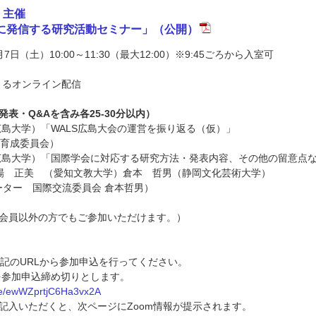
 主催
に発信する研究活動セミナー」（公開）
月7日（土）10:00～11:30（最大12:00）※9:45ごろから入室可
によるオンライン配信
発表・Q&Aを含み各25-30分以内）
広島大学）「WALS広島大会の運営を振り返る（仮）」
育成委員会）
広島大学）「国際学会に対応する研究方法・発表内容、その他の留意点
的場 正美 （愛知文教大学）倉本 哲男（静岡文化芸術大学）
ター 国際交流委員会 倉本哲男）
会員以外の方でもご参加いただけます。）
のURLから参加申込を行ってください。
を参加申込締め切りとします。
gle/ewWZprtjC6Ha3vx2A
入いただくと、次ページにZoom情報が提示されます。