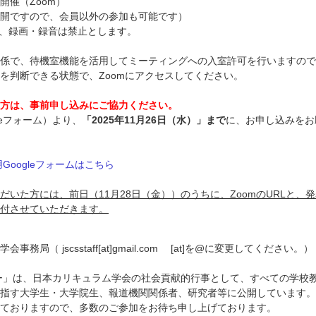
開催（Zoom）
開ですので、会員以外の参加も可能です）
画・録音は禁止とします。
係で、待機室機能を活用してミーティングへの入室許可を行いますので
を判断できる状態で、Zoomにアクセスしてください。
方は、事前申し込みにご協力ください。
gleフォーム）より、
「2025年11月26日（水）」まで
に、お申し込みをお
Googleフォームはこちら
だいた方には、前日（11月28日（金））のうちに、ZoomのURLと、
付させていただきます。
務局（ jscsstaff[at]gmail.com [at]を@に変更してください。）
ー」は、日本カリキュラム学会の社会貢献的行事として、すべての学校
指す大学生・大学院生、報道機関関係者、研究者等に公開しています。
ておりますので、多数のご参加をお待ち申し上げております。