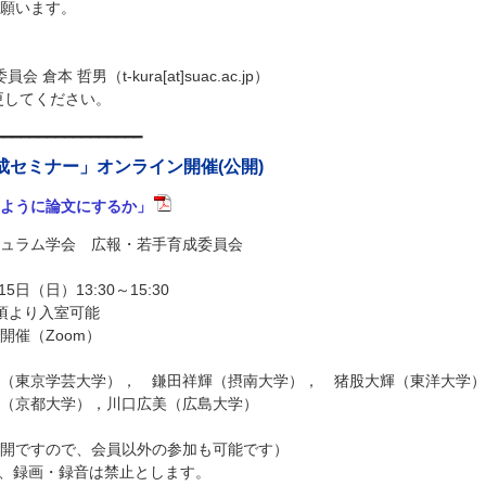
願います。
倉本 哲男（t-kura[at]suac.ac.jp）
変更してください。
━━━━━━━━━━━━━━━━━
成セミナー」オンライン開催(公開)
ように論文にするか」
ュラム学会 広報・若手育成委員会
15日（日）13:30～15:30
より入室可能
開催（Zoom）
（東京学芸大学）， 鎌田祥輝（摂南大学）， 猪股大輝（東洋大学）
（京都大学），川口広美（広島大学）
開ですので、会員以外の参加も可能です）
画・録音は禁止とします。