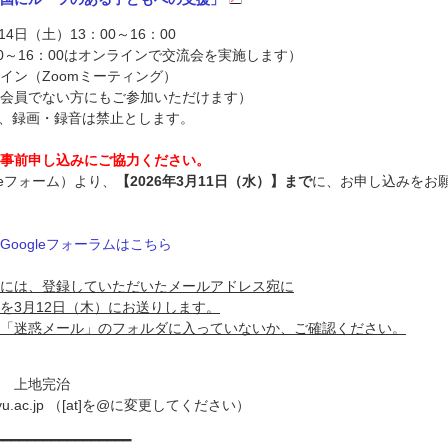
14日（土）13：00～16：00
16：00はオンラインで交流会を実施します）
イン（Zoomミーティング）
会員でない方にもご参加いただけます）
画・録音は禁止とします。
事前申し込みにご協力ください。
gleフォーム）より、
【2026年3月11日（水）】まで
に、お申し込みをお
oogleフォーラムはこちら
には、登録していただいたメールアドレス宛に
を3月12日（木）にお送りします。
「迷惑メール」のフォルダに入っていないか、ご確認ください。
 上地完治
-ryukyu.ac.jp （[at]を@に変更してください）
━━━━━━━━━━━━━━━━━