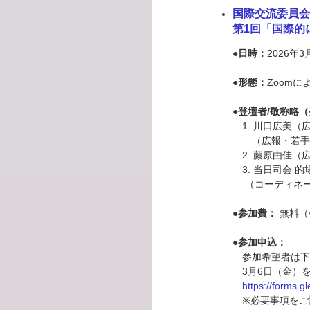
国際交流委員会
第1回「国際的
●日時：
2026年3
●形態：
Zoom
●登壇者/敬称略（
1. 川口広美（
（広報・若手
2. 藤原由佳（
3. 当日司会 
（コーディネー
●参加費：
無料（
●参加申込：
参加希望者は下記
3月6日（金）
https://forms.
※必要事項をご記