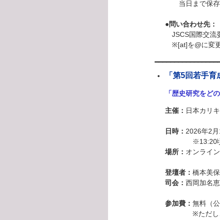
当日まで保存
●問い合わせ先：
JSCS国際交流委員会 
※[at]を@に
━━━━━━━━━━━━━━━━
「第5回若手育
「歴史研究をどの
主催：
日本カリキ
日時：
2026年2月
※13:20頃
場所：
オンライン
登壇者：
橋本美保
司会：
西岡加名恵
参加費：
無料（公
※ただし、録